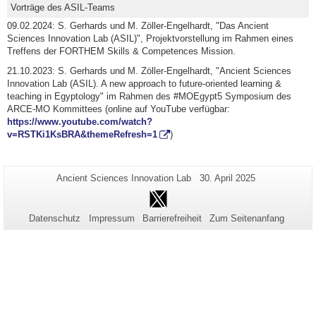
Vorträge des ASIL-Teams
09.02.2024: S. Gerhards und M. Zöller-Engelhardt, "Das Ancient
Sciences Innovation Lab (ASIL)", Projektvorstellung im Rahmen eines
Treffens der FORTHEM Skills & Competences Mission.
21.10.2023: S. Gerhards und M. Zöller-Engelhardt, "Ancient Sciences
Innovation Lab (ASIL). A new approach to future-oriented learning &
teaching in Egyptology" im Rahmen des #MOEgypt5 Symposium des
ARCE-MO Kommittees (online auf YouTube verfügbar:
https://www.youtube.com/watch?
v=RSTKi1KsBRA&themeRefresh=1
)
Zusätzliche
Seiten-
Letzte
Ancient Sciences Innovation Lab
30. April 2025
Name:
Aktualisierung:
Informationen
Twitter
zu
Datenschutz
Impressum
Barrierefreiheit
Zum Seitenanfang
dieser
Seite